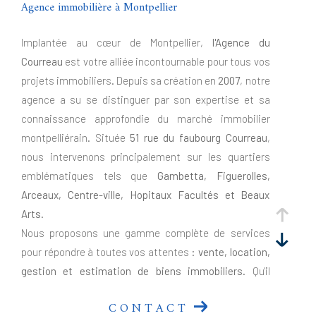
Agence immobilière à Montpellier
Implantée au cœur de Montpellier,
l'Agence du
Courreau
est votre alliée incontournable pour tous vos
projets immobiliers. Depuis sa création en
2007
, notre
agence a su se distinguer par son expertise et sa
connaissance approfondie du marché immobilier
montpelliérain. Située
51 rue du faubourg Courreau
,
nous intervenons principalement sur les quartiers
emblématiques tels que
Gambetta, Figuerolles,
Arceaux, Centre-ville, Hopitaux Facultés et Beaux
Arts
.
Nous proposons une gamme complète de services
pour répondre à toutes vos attentes :
vente, location,
gestion et estimation de biens immobiliers
. Qu'il
s'agisse de résidences principales, de biens de
CONTACT
caractère, d'investissements locatifs ou de locaux