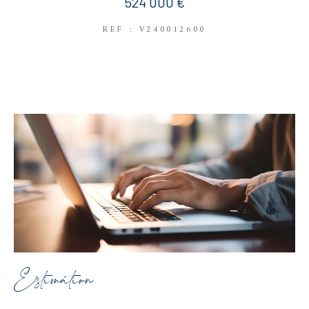
524 000 €
REF : V240012600
Estimation