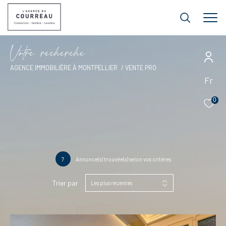
V
o
t
r
e
r
e
c
h
e
r
c
h
e
AGENCE IMMOBILIÈRE À MONTPELLIER
VENTE PRO
Fr
0
7
Annonce(s) trouvée(s) selon vos critères
Trier par
Les plus récentes