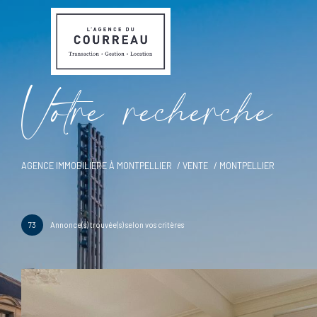
V
o
t
r
e
r
e
c
h
e
r
c
h
e
AGENCE IMMOBILIÈRE À MONTPELLIER
VENTE
MONTPELLIER
73
Annonce(s) trouvée(s) selon vos critères