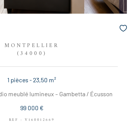
MONTPELLIER
(34000)
1 pièces - 23,50 m²
tudio meublé lumineux – Gambetta / Écusson
99 000 €
REF : V160012669