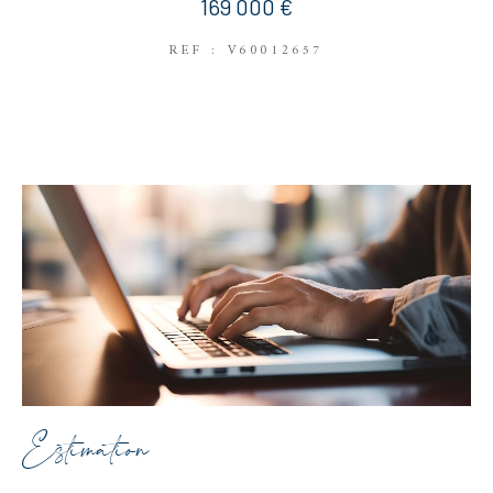
169 000 €
REF : V60012657
Estimation