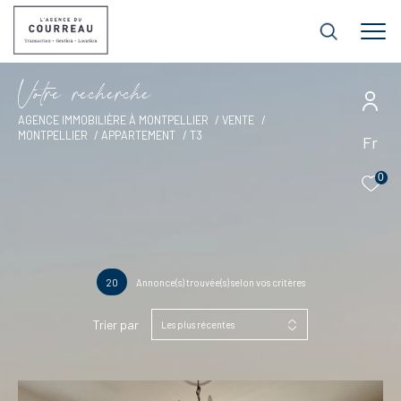
V
o
t
r
e
r
e
c
h
e
r
c
h
e
AGENCE IMMOBILIÈRE À MONTPELLIER
VENTE
MONTPELLIER
APPARTEMENT
T3
Fr
0
20
Annonce(s) trouvée(s) selon vos critères
Trier par
Les plus récentes