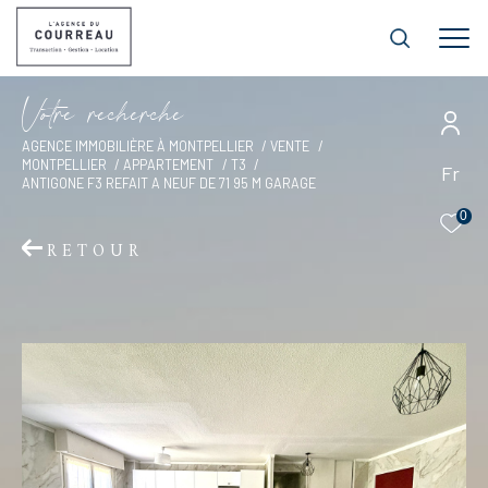
V
o
t
r
e
r
e
c
h
e
r
c
h
e
AGENCE IMMOBILIÈRE À MONTPELLIER
VENTE
MONTPELLIER
APPARTEMENT
T3
Fr
ANTIGONE F3 REFAIT A NEUF DE 71 95 M GARAGE
0
RETOUR