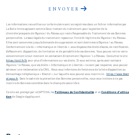
ENVOYER
Les informations recueillies sur ce formulaire sont enregistrées dans un fichier informatisé par
La Boite Immo agissant comme Sous-traitant du traitement pour la gestion de la
clientèle/prospects de l'Agence / du Réseau qui reste Responsable du Traitement de vos Données
personnelles. La base légale du traitement repose sur l'intérêt légitime de l'Agence / du Réseau.
Elles sont conservées jusqu'à demande de suppression et sont destinées à l'Agence / au Réseau.
Conformément à la loi « informatique et libertés », vous disposez des droits d’accès, de rectification,
d’effacement, d’opposition, de limitation et de portabilité de vos données. Vous pouvez retirer votre
consentement à tout moment en contactant directement l’Agence / Le Réseau. Consultez le site
https://cnil.fr/fr
pour plus d’informations sur vos droits. Si vous estimez, après avoir contacté
l'Agence / le Réseau, que vos droits « Informatique et Libertés » ne sont pas respectés, vous pouvez
adresser une réclamation à la CNIL. Nous vous informons de l’existence de la liste d'opposition au
démarchage téléphonique « Bloctel », sur laquelle vous pouvez vous inscrire ici :
https://www.bloct
el.gouv.fr
. Dans le cadre de la protection des Données personnelles, nous vous invitons à ne pas
inscrire de Données sensibles dans le champ de saisie libre.
Ce site est protégé par reCAPTCHA, les
Politiques de Confidentialité
et es
Conditions d'utilisa
tion
de Google s'appliquent.