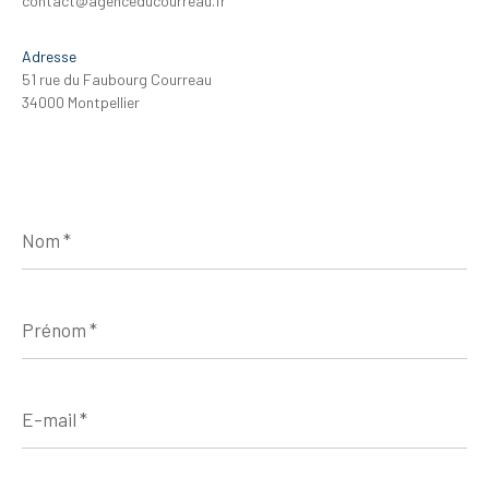
contact@agenceducourreau.fr
Adresse
51 rue du Faubourg Courreau
34000 Montpellier
Nom
*
Prénom
*
E-
mail
*
Téléphone