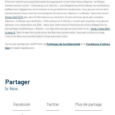
Elles sont conservées jusqu'à demande de suppression et sont destinées à l'Agence / au Réseau.
Conformément à la loi « informatique et libertés », vous disposez des droits d’accès, de rectification,
d’effacement, d’opposition, de limitation et de portabilité de vos données. Vous pouvez retirer votre
consentement à tout moment en contactant directement l’Agence / Le Réseau. Consultez le site
https://cnil.fr/fr
pour plus d’informations sur vos droits. Si vous estimez, après avoir contacté
l'Agence / le Réseau, que vos droits « Informatique et Libertés » ne sont pas respectés, vous pouvez
adresser une réclamation à la CNIL. Nous vous informons de l’existence de la liste d'opposition au
démarchage téléphonique « Bloctel », sur laquelle vous pouvez vous inscrire ici :
https://www.bloct
el.gouv.fr
. Dans le cadre de la protection des Données personnelles, nous vous invitons à ne pas
inscrire de Données sensibles dans le champ de saisie libre.
Ce site est protégé par reCAPTCHA, les
Politiques de Confidentialité
et es
Conditions d'utilisa
tion
de Google s'appliquent.
partager
le bien
Facebook
Twitter
Plus de partage