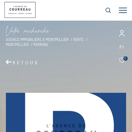
V
o
t
r
e
r
e
c
h
e
r
c
h
e
AGENCE IMMOBILIÈRE À MONTPELLIER
VENTE
MONTPELLIER
PARKING
Fr
0
RETOUR