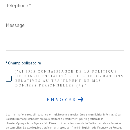
*
Message
*
* Champ obligatoire
J'AI PRIS CONNAISSANCE DE LA POLITIQUE
DE CONFIDENTIALITÉ ET DES INFORMATIONS
RELATIVES AU TRAITEMENT DE MES
DONNÉES PERSONNELLES (*)*
ENVOYER
Les informations recueillies sur ce formulaire sont enregistrées dans un fichier informatisé par
La Boite Immo agissant comme Sous-traitant du traitement pour la gestion de la
clientèle/prospects de l'Agence / du Réseau qui reste Responsable du Traitement de vos Données
personnelles. La base légale du traitement repose sur l'intérêt légitime de l'Agence / du Réseau.