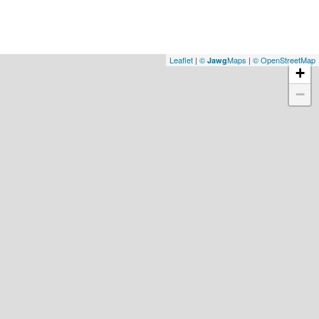
Leaflet
|
©
Maps
|
© OpenStreetMap
Jawg
+
−