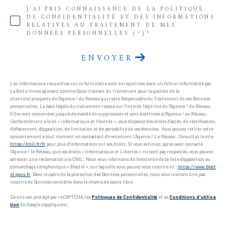
J'AI PRIS CONNAISSANCE DE LA POLITIQUE
DE CONFIDENTIALITÉ ET DES INFORMATIONS
RELATIVES AU TRAITEMENT DE MES
DONNÉES PERSONNELLES (*)*
ENVOYER
Les informations recueillies sur ce formulaire sont enregistrées dans un fichier informatisé par
La Boite Immo agissant comme Sous-traitant du traitement pour la gestion de la
clientèle/prospects de l'Agence / du Réseau qui reste Responsable du Traitement de vos Données
personnelles. La base légale du traitement repose sur l'intérêt légitime de l'Agence / du Réseau.
Elles sont conservées jusqu'à demande de suppression et sont destinées à l'Agence / au Réseau.
Conformément à la loi « informatique et libertés », vous disposez des droits d’accès, de rectification,
d’effacement, d’opposition, de limitation et de portabilité de vos données. Vous pouvez retirer votre
consentement à tout moment en contactant directement l’Agence / Le Réseau. Consultez le site
https://cnil.fr/fr
pour plus d’informations sur vos droits. Si vous estimez, après avoir contacté
l'Agence / le Réseau, que vos droits « Informatique et Libertés » ne sont pas respectés, vous pouvez
adresser une réclamation à la CNIL. Nous vous informons de l’existence de la liste d'opposition au
démarchage téléphonique « Bloctel », sur laquelle vous pouvez vous inscrire ici :
https://www.bloct
el.gouv.fr
. Dans le cadre de la protection des Données personnelles, nous vous invitons à ne pas
inscrire de Données sensibles dans le champ de saisie libre.
Ce site est protégé par reCAPTCHA, les
Politiques de Confidentialité
et es
Conditions d'utilisa
tion
de Google s'appliquent.