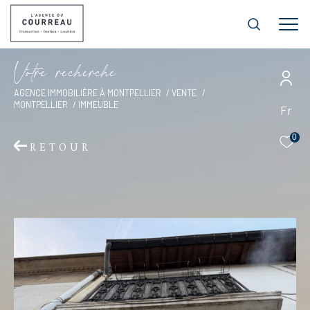
V
o
t
r
e
r
e
c
h
e
r
c
h
e
AGENCE IMMOBILIÈRE À MONTPELLIER
VENTE
MONTPELLIER
IMMEUBLE
Fr
0
RETOUR