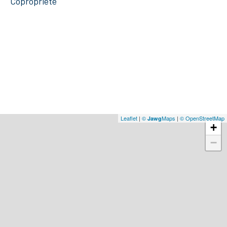
Copropriété
Leaflet
|
©
Maps
|
© OpenStreetMap
Jawg
+
−