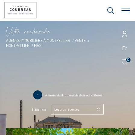
V
o
t
r
e
r
e
c
h
e
r
c
h
e
AGENCE IMMOBILIÈRE À MONTPELLIER
VENTE
MONTPELLIER
MAS
Fr
0
1
Annonce(s) trouvée(s) selon vos critères
Trier par
Les plus récentes