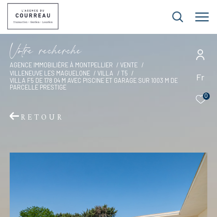
V
o
t
r
e
r
e
c
h
e
r
c
h
e
AGENCE IMMOBILIÈRE À MONTPELLIER
VENTE
VILLENEUVE LES MAGUELONE
VILLA
T5
Fr
VILLA F5 DE 178 04 M AVEC PISCINE ET GARAGE SUR 1003 M DE
PARCELLE PRESTIGE
0
RETOUR