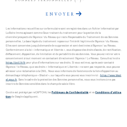
DONNÉES PERSONNELLES (*)*
ENVOYER
Les informations recueillies sur ce formulaire sont enregistrées dans un fichier informatisé par
La Boite Immo agissant comme Sous-traitant du traitement pour la gestion de la
clientèle/prospects de l'Agence / du Réseau qui reste Responsable du Traitement de vos Données
personnelles. La base légale du traitement repose sur l'intérêt légitime de l'Agence / du Réseau.
Elles sont conservées jusqu'à demande de suppression et sont destinées à l'Agence / au Réseau.
Conformément à la loi « informatique et libertés », vous disposez des droits d’accès, de rectification,
d’effacement, d’opposition, de limitation et de portabilité de vos données. Vous pouvez retirer votre
consentement à tout moment en contactant directement l’Agence / Le Réseau. Consultez le site
https://cnil.fr/fr
pour plus d’informations sur vos droits. Si vous estimez, après avoir contacté
l'Agence / le Réseau, que vos droits « Informatique et Libertés » ne sont pas respectés, vous pouvez
adresser une réclamation à la CNIL. Nous vous informons de l’existence de la liste d'opposition au
démarchage téléphonique « Bloctel », sur laquelle vous pouvez vous inscrire ici :
https://www.bloct
el.gouv.fr
. Dans le cadre de la protection des Données personnelles, nous vous invitons à ne pas
inscrire de Données sensibles dans le champ de saisie libre.
Ce site est protégé par reCAPTCHA, les
Politiques de Confidentialité
et es
Conditions d'utilisa
tion
de Google s'appliquent.