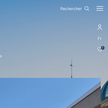
Rechercher
Fr
0
ER