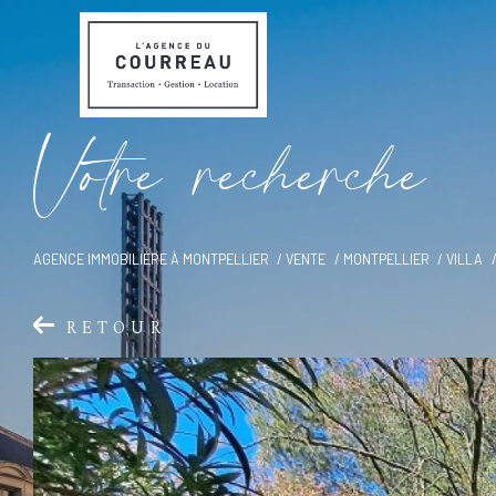
V
o
t
r
e
r
e
c
h
e
r
c
h
e
AGENCE IMMOBILIÈRE À MONTPELLIER
VENTE
MONTPELLIER
VILLA
RETOUR