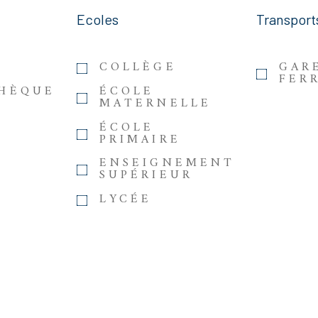
Ecoles
Transport
COLLÈGE
GAR
FER
THÈQUE
ÉCOLE
MATERNELLE
ÉCOLE
PRIMAIRE
ENSEIGNEMENT
SUPÉRIEUR
LYCÉE