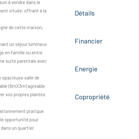
on à vendre dans le
ent située, offrant à la
Détails
oigné de cette maison,
Financier
nant un séjour lumineux
e en famille ou entre
ne suite parentale avec
Energie
e spacieuse salle de
inable (6mX3m) agréable
ver vos propres plantes
Copropriété
tationnement pratique
ble opportunité pour
l dans un quartier