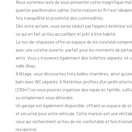
Nous sommes ravis de vous présenter cette magnifique mais
quartier pavillonnaire calme. Cette maison en R+1 est idéalem
fois tranquillité et proximité des commodités.
Dès votre arrivée, vous serez séduit par l'aspect extérieur s
ce qui en fait un lieu accueillant et prêt à être habité.
Le rez-de-chaussée offre un espace de vie convivial compre
avec une cuisine ouverte, parfait pour les moments de partag
amis. Vous y trouverez également des toilettes séparés, et u
salle d'eau.
À l'étage, vous découvrirez trois belles chambres, ainsi qu'un
bain avec WC séparés. À l'extérieur, profitez d'un jardin pisc
(230m²) où vous pourrez organiser des repas en famille, culti
ou simplement vous détendre.
Un garage est également disponible, offrant un espace de s
et sécurisé pour votre véhicule. Cette maison est une vérita
ceux qui recherchent un lieu de vie confortable et fonctionne
résidentiel.