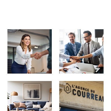
commerciaux, notre équipe met tout en œuvre pour
vous accompagner avec rigueur et
professionnalisme.
Votre partenaire immobilier de
confiance
Transaction immobilière
Chez
Agence du Courreau
, chaque projet est unique.
Nous nous engageons à vous offrir une visibilité
maximale à travers nos
annonces immobilières à Mon
tpellier
. Que vous souhaitiez vendre ou acheter une
maison, un appartement, un studio ou un immeuble,
nous mettons en place des stratégies marketing
personnalisées pour capter l'attention des acheteurs
potentiels.