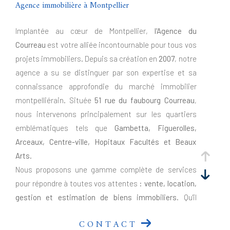
Agence immobilière à Montpellier
Implantée au cœur de Montpellier,
l'Agence du
Courreau
est votre alliée incontournable pour tous vos
projets immobiliers. Depuis sa création en
2007
, notre
agence a su se distinguer par son expertise et sa
connaissance approfondie du marché immobilier
montpelliérain. Située
51 rue du faubourg Courreau
,
nous intervenons principalement sur les quartiers
emblématiques tels que
Gambetta, Figuerolles,
Arceaux, Centre-ville, Hopitaux Facultés et Beaux
Arts
.
Nous proposons une gamme complète de services
pour répondre à toutes vos attentes :
vente, location,
gestion et estimation de biens immobiliers
. Qu'il
s'agisse de résidences principales, de biens de
CONTACT
caractère, d'investissements locatifs ou de locaux