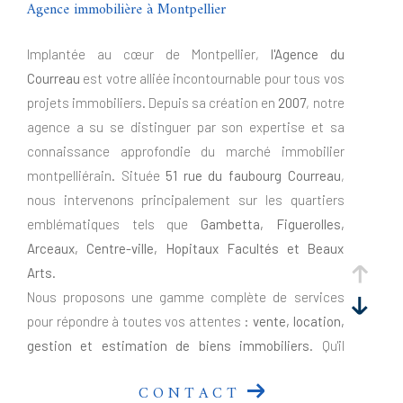
Agence immobilière à Montpellier
Implantée au cœur de Montpellier,
l'Agence du
Courreau
est votre alliée incontournable pour tous vos
projets immobiliers. Depuis sa création en
2007
, notre
agence a su se distinguer par son expertise et sa
connaissance approfondie du marché immobilier
montpelliérain. Située
51 rue du faubourg Courreau
,
nous intervenons principalement sur les quartiers
emblématiques tels que
Gambetta, Figuerolles,
Arceaux, Centre-ville, Hopitaux Facultés et Beaux
Arts
.
Nous proposons une gamme complète de services
pour répondre à toutes vos attentes :
vente, location,
gestion et estimation de biens immobiliers
. Qu'il
s'agisse de résidences principales, de biens de
CONTACT
caractère, d'investissements locatifs ou de locaux