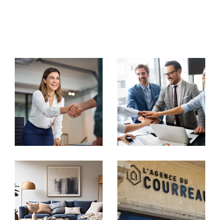
commerciaux, notre équipe met tout en œuvre pour
vous accompagner avec rigueur et
professionnalisme.
Votre partenaire immobilier de
confiance
Transaction immobilière
Chez
Agence du Courreau
, chaque projet est unique.
Nous nous engageons à vous offrir une visibilité
maximale à travers nos
annonces immobilières à Mon
tpellier
. Que vous souhaitiez vendre ou acheter une
maison, un appartement, un studio ou un immeuble,
nous mettons en place des stratégies marketing
personnalisées pour capter l'attention des acheteurs
potentiels.