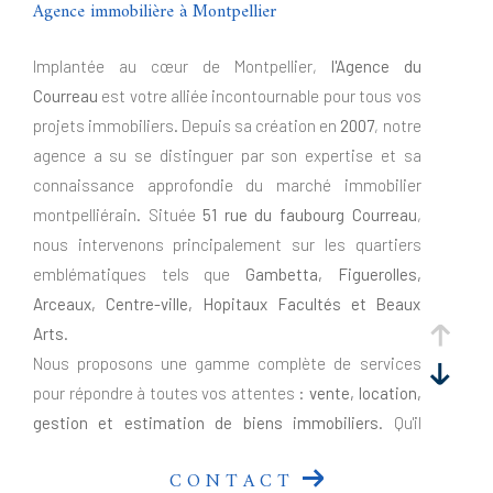
Agence immobilière à Montpellier
Implantée au cœur de Montpellier,
l'Agence du
Courreau
est votre alliée incontournable pour tous vos
projets immobiliers. Depuis sa création en
2007
, notre
agence a su se distinguer par son expertise et sa
connaissance approfondie du marché immobilier
montpelliérain. Située
51 rue du faubourg Courreau
,
nous intervenons principalement sur les quartiers
emblématiques tels que
Gambetta, Figuerolles,
Arceaux, Centre-ville, Hopitaux Facultés et Beaux
Arts
.
Nous proposons une gamme complète de services
pour répondre à toutes vos attentes :
vente, location,
gestion et estimation de biens immobiliers
. Qu'il
s'agisse de résidences principales, de biens de
CONTACT
caractère, d'investissements locatifs ou de locaux