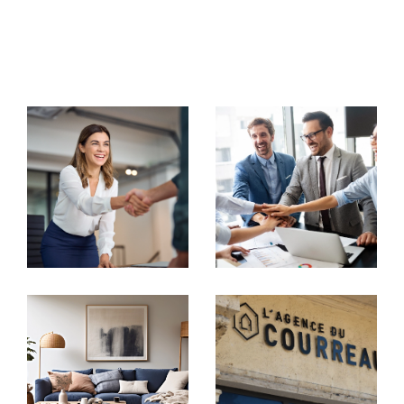
commerciaux, notre équipe met tout en œuvre pour
vous accompagner avec rigueur et
professionnalisme.
Votre partenaire immobilier de
confiance
Transaction immobilière
Chez
Agence du Courreau
, chaque projet est unique.
Nous nous engageons à vous offrir une visibilité
maximale à travers nos
annonces immobilières à Mon
tpellier
. Que vous souhaitiez vendre ou acheter une
maison, un appartement, un studio ou un immeuble,
nous mettons en place des stratégies marketing
personnalisées pour capter l'attention des acheteurs
potentiels.