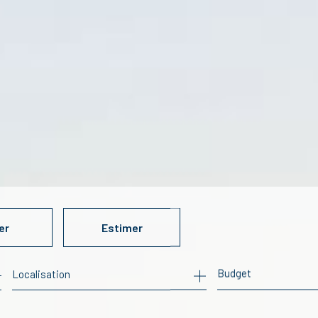
er
Estimer
Budget
ée
mo pro