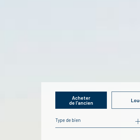
Acheter
Lou
de l'ancien
Type de bien
de l'ancien
à l'ann
de l'immo pro
de l'im