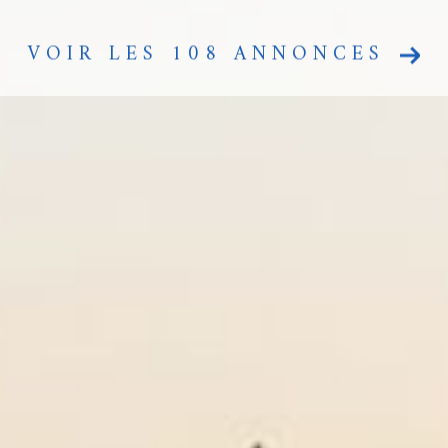
VOIR LES
108
ANNONCES