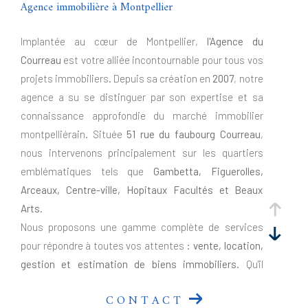
Agence immobilière à Montpellier
Implantée au cœur de Montpellier,
l'Agence du
Courreau
est votre alliée incontournable pour tous vos
projets immobiliers. Depuis sa création en
2007
, notre
agence a su se distinguer par son expertise et sa
connaissance approfondie du marché immobilier
montpelliérain. Située
51 rue du faubourg Courreau
,
nous intervenons principalement sur les quartiers
emblématiques tels que
Gambetta, Figuerolles,
Arceaux, Centre-ville, Hopitaux Facultés et Beaux
Arts
.
Nous proposons une gamme complète de services
pour répondre à toutes vos attentes :
vente, location,
gestion et estimation de biens immobiliers
. Qu'il
s'agisse de résidences principales, de biens de
CONTACT
caractère, d'investissements locatifs ou de locaux