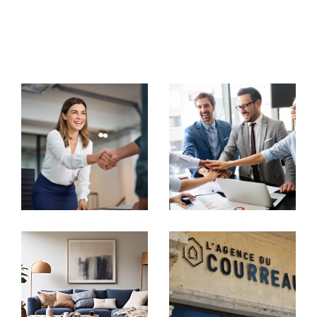
commerciaux, notre équipe met tout en œuvre pour
vous accompagner avec rigueur et
professionnalisme.
Votre partenaire immobilier de
confiance
Transaction immobilière
Chez
Agence du Courreau
, chaque projet est unique.
Nous nous engageons à vous offrir une visibilité
maximale à travers nos
annonces immobilières à Mon
tpellier
. Que vous souhaitiez vendre ou acheter une
maison, un appartement, un studio ou un immeuble,
nous mettons en place des stratégies marketing
personnalisées pour capter l'attention des acheteurs
potentiels.