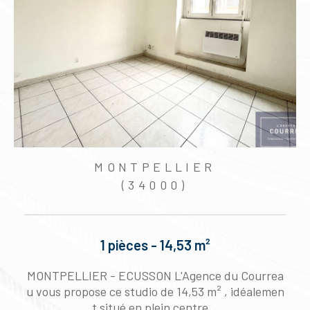
MONTPELLIER
(34000)
1 pièces - 14,53 m²
MONTPELLIER - ECUSSON L'Agence du Courrea
MO
u vous propose ce studio de 14,53 m² , idéalemen
st
t situé en plein centre...