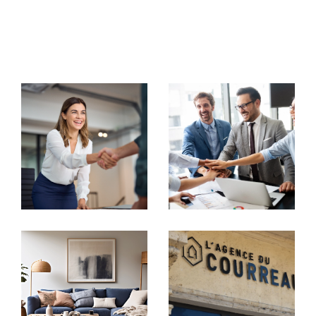
commerciaux, notre équipe met tout en œuvre pour
vous accompagner avec rigueur et
professionnalisme.
Votre partenaire immobilier de
confiance
Transaction immobilière
Chez
Agence du Courreau
, chaque projet est unique.
Nous nous engageons à vous offrir une visibilité
maximale à travers nos
annonces immobilières à Mon
tpellier
. Que vous souhaitiez vendre ou acheter une
maison, un appartement, un studio ou un immeuble,
nous mettons en place des stratégies marketing
personnalisées pour capter l'attention des acheteurs
potentiels.