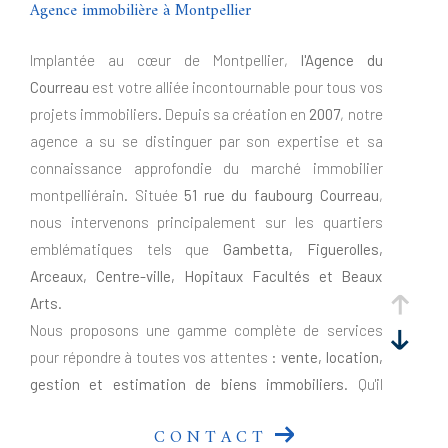
Agence immobilière à Montpellier
Implantée au cœur de Montpellier,
l'Agence du
Courreau
est votre alliée incontournable pour tous vos
projets immobiliers. Depuis sa création en
2007
, notre
agence a su se distinguer par son expertise et sa
connaissance approfondie du marché immobilier
montpelliérain. Située
51 rue du faubourg Courreau
,
nous intervenons principalement sur les quartiers
emblématiques tels que
Gambetta, Figuerolles,
Arceaux, Centre-ville, Hopitaux Facultés et Beaux
Arts
.
Nous proposons une gamme complète de services
pour répondre à toutes vos attentes :
vente, location,
gestion et estimation de biens immobiliers
. Qu'il
s'agisse de résidences principales, de biens de
CONTACT
caractère, d'investissements locatifs ou de locaux