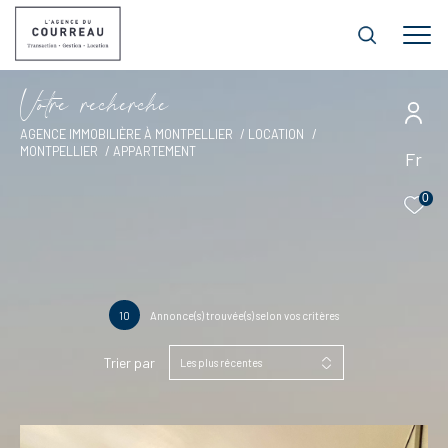
V
o
t
r
e
r
e
c
h
e
r
c
h
e
AGENCE IMMOBILIÈRE À MONTPELLIER
LOCATION
MONTPELLIER
APPARTEMENT
Fr
0
10
Annonce(s) trouvée(s) selon vos critères
Trier par
Les plus récentes