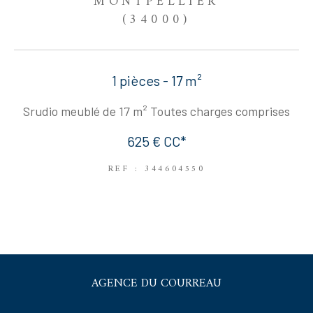
MONTPELLIER
(34000)
1 pièces - 17 m²
Srudio meublé de 17 m² Toutes charges comprises
625 €
CC*
REF : 344604550
AGENCE DU COURREAU