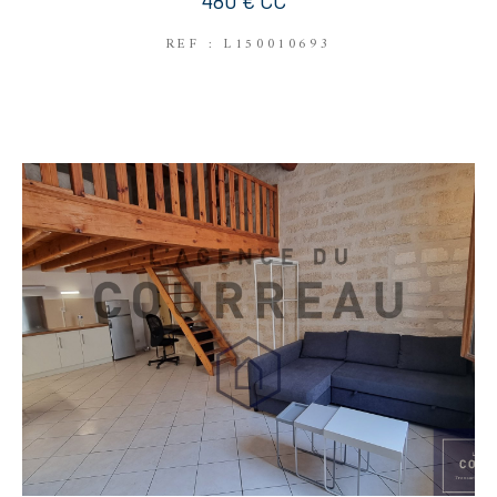
480 €
CC*
REF : L150010693