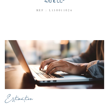
470 €
CC*
REF : L150011026
Estimation