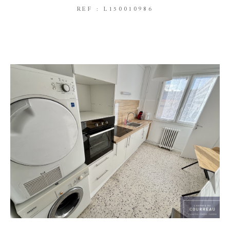
REF : L150010986