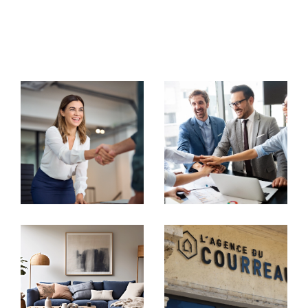
commerciaux, notre équipe met tout en œuvre pour
vous accompagner avec rigueur et
professionnalisme.
Votre partenaire immobilier de
confiance
Transaction immobilière
Chez
Agence du Courreau
, chaque projet est unique.
Nous nous engageons à vous offrir une visibilité
maximale à travers nos
annonces immobilières à Mon
tpellier
. Que vous souhaitiez vendre ou acheter une
maison, un appartement, un studio ou un immeuble,
nous mettons en place des stratégies marketing
personnalisées pour capter l'attention des acheteurs
potentiels.