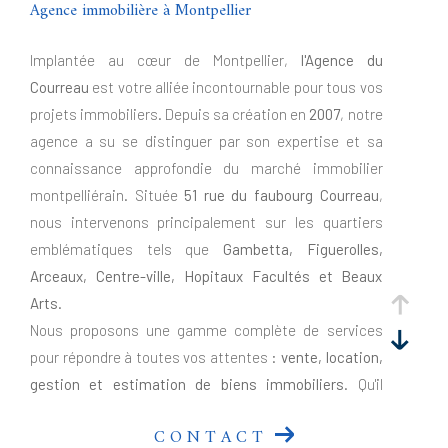
Agence immobilière à Montpellier
Implantée au cœur de Montpellier,
l'Agence du
Courreau
est votre alliée incontournable pour tous vos
projets immobiliers. Depuis sa création en
2007
, notre
agence a su se distinguer par son expertise et sa
connaissance approfondie du marché immobilier
montpelliérain. Située
51 rue du faubourg Courreau
,
nous intervenons principalement sur les quartiers
emblématiques tels que
Gambetta, Figuerolles,
Arceaux, Centre-ville, Hopitaux Facultés et Beaux
Arts
.
Nous proposons une gamme complète de services
pour répondre à toutes vos attentes :
vente, location,
gestion et estimation de biens immobiliers
. Qu'il
s'agisse de résidences principales, de biens de
CONTACT
caractère, d'investissements locatifs ou de locaux