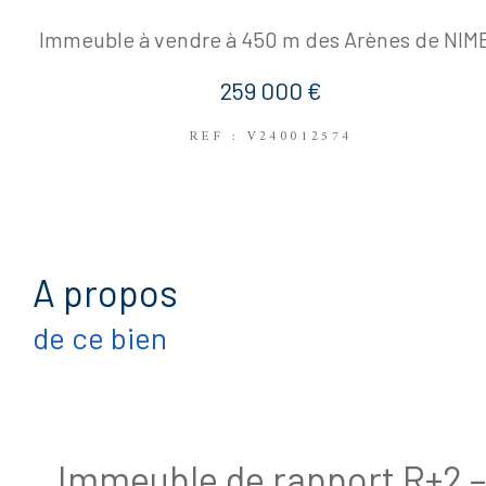
Immeuble à vendre à 450 m des Arènes de NIM
259 000 €
REF : V240012574
a propos
de ce bien
Immeuble de rapport R+2 –