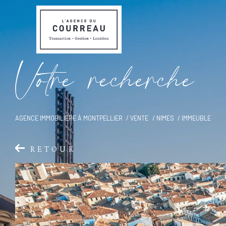
V
o
t
r
e
r
e
c
h
e
r
c
h
e
AGENCE IMMOBILIÈRE À MONTPELLIER
VENTE
NIMES
IMMEUBLE
RETOUR