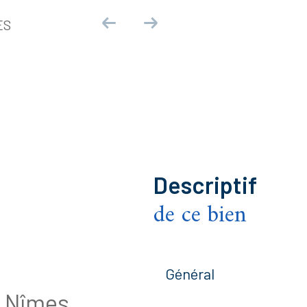
ES
descriptif
de ce bien
Général
 Nîmes,