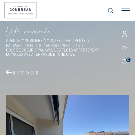
V
o
t
r
e
r
e
c
h
e
r
c
h
e
AGENCE IMMOBILIÈRE À MONTPELLIER
VENTE
PALAVAS LES FLOTS
APPARTEMENT
T3
Fr
COUP DE COEUR A PALAVAS LES FLOTS APPARTEMENT
LUMINEUX AVEC TERRASSE ET UNE CAVE
0
RETOUR