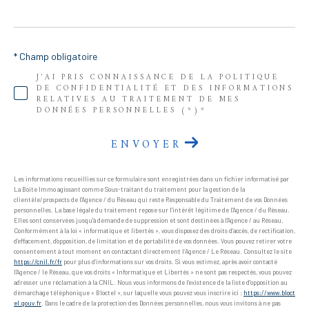
* Champ obligatoire
J'AI PRIS CONNAISSANCE DE LA POLITIQUE
DE CONFIDENTIALITÉ ET DES INFORMATIONS
RELATIVES AU TRAITEMENT DE MES
DONNÉES PERSONNELLES (*)*
ENVOYER
Les informations recueillies sur ce formulaire sont enregistrées dans un fichier informatisé par
La Boite Immo agissant comme Sous-traitant du traitement pour la gestion de la
clientèle/prospects de l'Agence / du Réseau qui reste Responsable du Traitement de vos Données
personnelles. La base légale du traitement repose sur l'intérêt légitime de l'Agence / du Réseau.
Elles sont conservées jusqu'à demande de suppression et sont destinées à l'Agence / au Réseau.
Conformément à la loi « informatique et libertés », vous disposez des droits d’accès, de rectification,
d’effacement, d’opposition, de limitation et de portabilité de vos données. Vous pouvez retirer votre
consentement à tout moment en contactant directement l’Agence / Le Réseau. Consultez le site
https://cnil.fr/fr
pour plus d’informations sur vos droits. Si vous estimez, après avoir contacté
l'Agence / le Réseau, que vos droits « Informatique et Libertés » ne sont pas respectés, vous pouvez
adresser une réclamation à la CNIL. Nous vous informons de l’existence de la liste d'opposition au
démarchage téléphonique « Bloctel », sur laquelle vous pouvez vous inscrire ici :
https://www.bloct
el.gouv.fr
. Dans le cadre de la protection des Données personnelles, nous vous invitons à ne pas