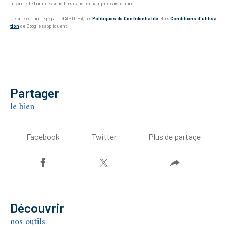
inscrire de Données sensibles dans le champ de saisie libre.
Ce site est protégé par reCAPTCHA, les
Politiques de Confidentialité
et es
Conditions d'utilisa
tion
de Google s'appliquent.
partager
le bien
Facebook
Twitter
Plus de partage
découvrir
nos outils