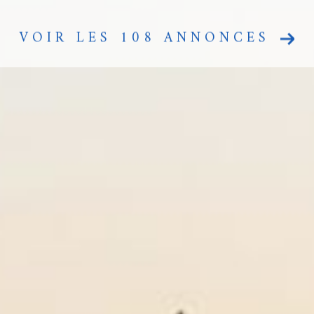
VOIR LES
108
ANNONCES