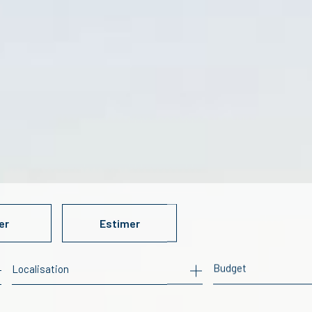
er
Estimer
Budget
ée
mo pro