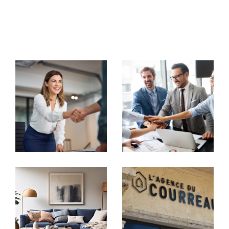
commerciaux, notre équipe met tout en œuvre pour
vous accompagner avec rigueur et
professionnalisme.
Votre partenaire immobilier de
confiance
Transaction immobilière
Chez
Agence du Courreau
, chaque projet est unique.
Nous nous engageons à vous offrir une visibilité
maximale à travers nos
annonces immobilières à Mon
tpellier
. Que vous souhaitiez vendre ou acheter une
maison, un appartement, un studio ou un immeuble,
nous mettons en place des stratégies marketing
personnalisées pour capter l'attention des acheteurs
potentiels.