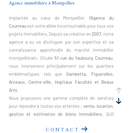
Agence immobilière à Montpellier
Implantée au cœur de Montpellier,
l'Agence du
Courreau
est votre alliée incontournable pour tous vos
projets immobiliers. Depuis sa création en
2007
, notre
agence a su se distinguer par son expertise et sa
connaissance approfondie du marché immobilier
montpelliérain. Située
51 rue du faubourg Courreau
,
nous intervenons principalement sur les quartiers
emblématiques tels que
Gambetta, Figuerolles,
Arceaux, Centre-ville, Hopitaux Facultés et Beaux
Arts
.
Nous proposons une gamme complète de services
pour répondre à toutes vos attentes :
vente, location,
gestion et estimation de biens immobiliers
. Qu'il
s'agisse de résidences principales, de biens de
CONTACT
caractère, d'investissements locatifs ou de locaux