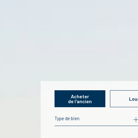
Acheter
Lou
de l'ancien
Type de bien
de l'ancien
à l'ann
de l'immo pro
de l'im