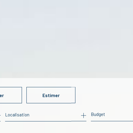
er
Estimer
Budget
ée
mo pro