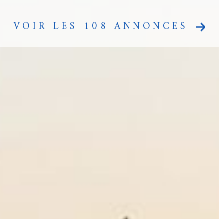
VOIR LES
108
ANNONCES