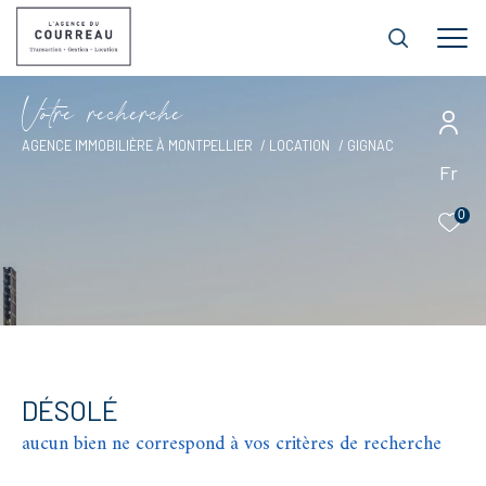
V
o
t
r
e
r
e
c
h
e
r
c
h
e
AGENCE IMMOBILIÈRE À MONTPELLIER
LOCATION
GIGNAC
Fr
0
DÉSOLÉ
aucun bien ne correspond à vos critères de recherche